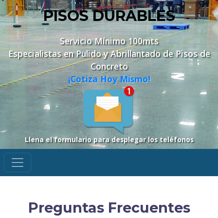
PISOS DURABLES
Servicio Mínimo 100mts
Especialistas en Pulido y Abrillantado de Pisos de
Concreto
¡Cotiza Hoy Mismo!
Llena el formulario para desplegar los teléfonos
Preguntas Frecuentes