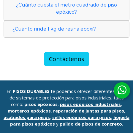
¿Cuánto cuesta el metro cuadrado de piso
epóxico?
¿Cuánto rinde 1 kg de resina epoxi?
Contáctenos
En
PISOS DURABLES
te podemos ofrecer diferentes tipos
de sistemas de protección para pisos industriales, tales
como:
pisos epóxicos
,
pisos epóxicos industriales
,
morteros epóxicos
,
reparación de juntas para pisos
,
acabados para pisos
,
sellos epóxicos para pisos
,
hojuela
para pisos epóxicos
y
pulido de pisos de concreto
.