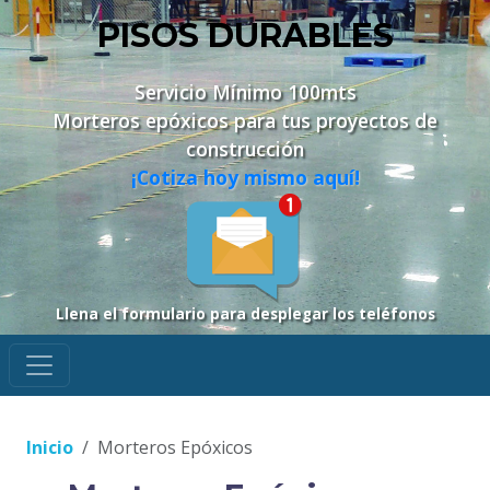
PISOS DURABLES
Servicio Mínimo 100mts
Morteros epóxicos para tus proyectos de
construcción
¡Cotiza hoy mismo aquí!
Llena el formulario para desplegar los teléfonos
Inicio
Morteros Epóxicos