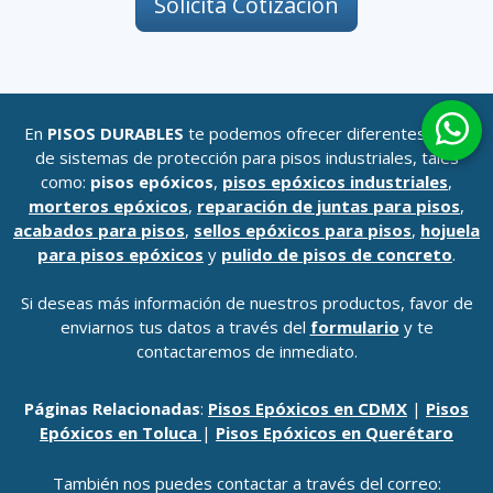
Solicita Cotización
En
PISOS DURABLES
te podemos ofrecer diferentes tipos
de sistemas de protección para pisos industriales, tales
como:
pisos epóxicos
,
pisos epóxicos industriales
,
morteros epóxicos
,
reparación de juntas para pisos
,
acabados para pisos
,
sellos epóxicos para pisos
,
hojuela
para pisos epóxicos
y
pulido de pisos de concreto
.
Si deseas más información de nuestros productos, favor de
enviarnos tus datos a través del
formulario
y te
contactaremos de inmediato.
Páginas Relacionadas
:
Pisos Epóxicos en CDMX
|
Pisos
Epóxicos en Toluca
|
Pisos Epóxicos en Querétaro
También nos puedes contactar a través del correo: