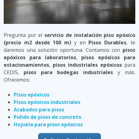
Pregunta por el
servicio de instalación piso epóxico
(precio m2 desde 100 m)
y en
Pisos Durables
, te
daremos una solución oportuna. Contamos con
pisos
epóxicos para laboratorios
,
pisos epóxicos para
estacionamientos
,
pisos industriales epóxicos
para
CEDIS,
pisos para bodegas industriales
y más.
Ofrecemos:
Pisos epóxicos
Pisos epóxicos industriales
Acabados para pisos
Pulido de pisos de concreto
Hojuela para pisos epóxicos